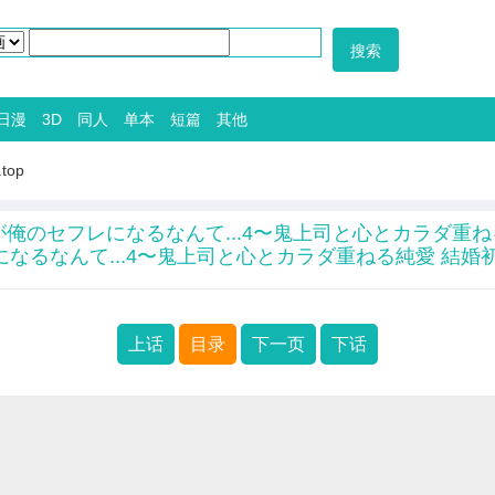
日漫
3D
同人
单本
短篇
其他
.top
が俺のセフレになるなんて...4〜鬼上司と心とカラダ重ねる
なるなんて...4〜鬼上司と心とカラダ重ねる純愛 結婚
上话
目录
下一页
下话