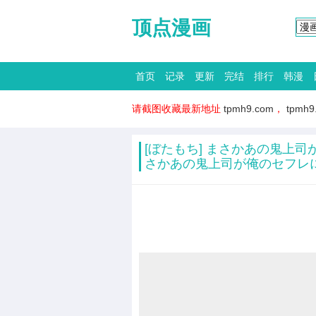
顶点漫画
首页
记录
更新
完结
排行
韩漫
请截图收藏最新地址
tpmh9.com
，
tpmh9
[ぼたもち] まさかあの鬼上司
さかあの鬼上司が俺のセフレに