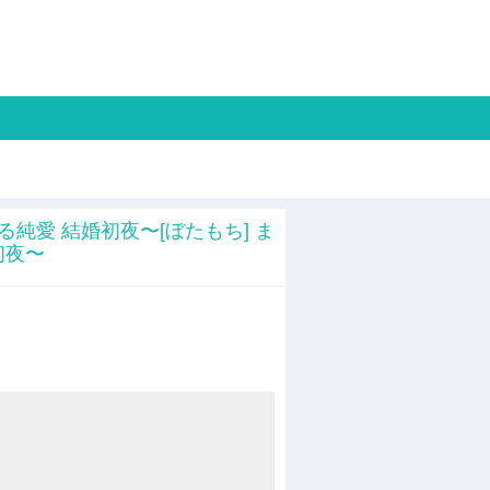
純愛 結婚初夜〜[ぼたもち] ま
初夜〜