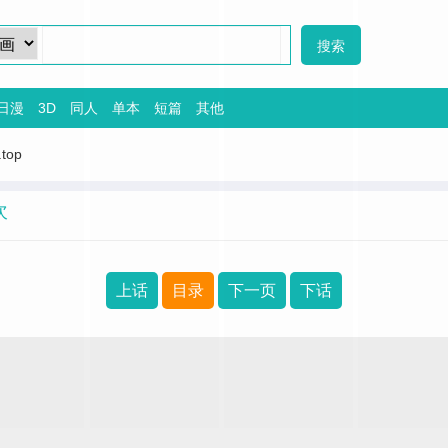
日漫
3D
同人
单本
短篇
其他
.top
次
上话
目录
下一页
下话