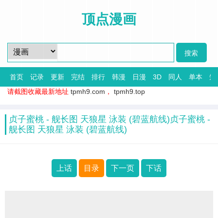
顶点漫画
首页
记录
更新
完结
排行
韩漫
日漫
3D
同人
单本
短
请截图收藏最新地址
tpmh9.com
，
tpmh9.top
贞子蜜桃 - 舰长图 天狼星 泳装 (碧蓝航线)贞子蜜桃 -
舰长图 天狼星 泳装 (碧蓝航线)
上话
目录
下一页
下话