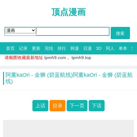
顶点漫画
首页
记录
更新
完结
排行
韩漫
日漫
3D
同人
单本
短
请截图收藏最新地址
tpmh9.com
，
tpmh9.top
阿薰kaOri - 金狮 (碧蓝航线)阿薰kaOri - 金狮 (碧蓝航
线)
上话
目录
下一页
下话