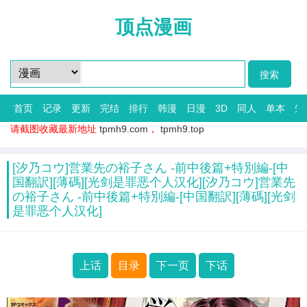
顶点漫画
首页
记录
更新
完结
排行
韩漫
日漫
3D
同人
单本
短
请截图收藏最新地址
tpmh9.com
，
tpmh9.top
[汐乃コウ]営業先の裕子さん -前中後篇+特別編-[中
国翻訳][薄碼][光剑是罪恶个人汉化][汐乃コウ]営業先
の裕子さん -前中後篇+特別編-[中国翻訳][薄碼][光剑
是罪恶个人汉化]
上话
目录
下一页
下话