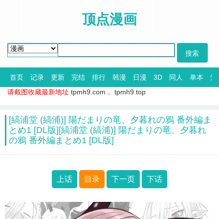
顶点漫画
首页
记录
更新
完结
排行
韩漫
日漫
3D
同人
单本
短
请截图收藏最新地址
tpmh9.com
，
tpmh9.top
[縞浦堂 (縞浦)] 陽だまりの竜、夕暮れの鴉 番外編ま
とめ1 [DL版][縞浦堂 (縞浦)] 陽だまりの竜、夕暮れ
の鴉 番外編まとめ1 [DL版]
上话
目录
下一页
下话