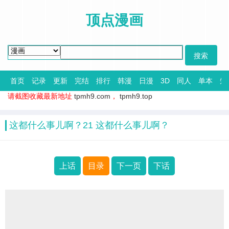
顶点漫画
首页
记录
更新
完结
排行
韩漫
日漫
3D
同人
单本
短
请截图收藏最新地址
tpmh9.com
，
tpmh9.top
这都什么事儿啊？21 这都什么事儿啊？
上话
目录
下一页
下话