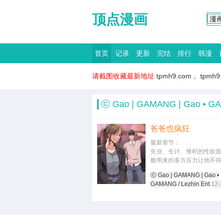
顶点漫画
首页
记录
更新
完结
排行
韩漫
请截图收藏最新地址
tpmh9.com
，
tpmh9
ⓒ Gao | GAMANG | Gao • G
爸爸也疯狂
最新章节：
失业、生计、堆积的性欲
般用来的多方压力让他不
来寻求解决！
ⓒ Gao | GAMANG | Gao •
GAMANG / Lezhin Ent.
12