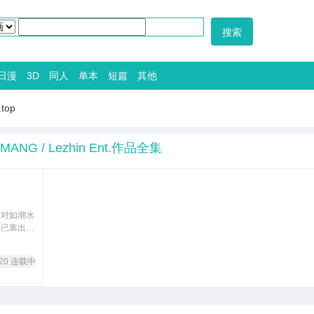
日漫
3D
同人
单本
短篇
其他
.top
AMANG / Lezhin Ent.作品全集
面对如潮水
得已靠出轨
-20 连载中