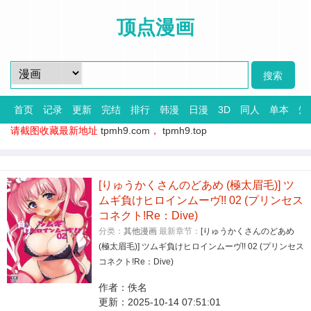
顶点漫画
首页
记录
更新
完结
排行
韩漫
日漫
3D
同人
单本
短
请截图收藏最新地址
tpmh9.com
，
tpmh9.top
[りゅうかくさんのどあめ (極太眉毛)] ツ
ムギ負けヒロインムーヴ!! 02 (プリンセス
コネクト!Re：Dive)
分类：
其他漫画
最新章节：
[りゅうかくさんのどあめ
(極太眉毛)] ツムギ負けヒロインムーヴ!! 02 (プリンセス
コネクト!Re：Dive)
作者：
佚名
更新：
2025-10-14 07:51:01