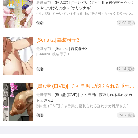
最新章节：
(同人誌) [すーいすい (すぅ)] The 神孕村～やっく
をやっつけろの巻～ (オリジナル)
(同人誌) [すーいすい (すぅ)] The 神孕村～やっくをやっつけ
ろの巻～ (オリジナル)…
佚名
12-05 完结
[Senaka] 義装母子3
最新章节：
[Senaka] 義装母子3
[Senaka] 義装母子3…
佚名
12-14 完结
[爆π堂 (口VE)] チャラ男に寝取られる垂れデカ乳母さん1
最新章节：
[爆π堂 (口VE)] チャラ男に寝取られる垂れデカ
乳母さん1
[爆π堂 (口VE)]チャラ男に寝取られる垂れデカ乳母さん1…
佚名
12-07 完结