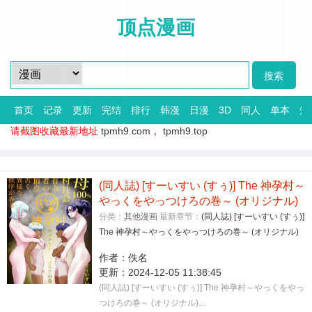
顶点漫画
首页
记录
更新
完结
排行
韩漫
日漫
3D
同人
单本
短
请截图收藏最新地址
tpmh9.com
，
tpmh9.top
(同人誌) [すーいすい (すぅ)] The 神孕村～
やっくをやっつけろの巻～ (オリジナル)
分类：
其他漫画
最新章节：
(同人誌) [すーいすい (すぅ)]
The 神孕村～やっくをやっつけろの巻～ (オリジナル)
作者：
佚名
更新：
2024-12-05 11:38:45
(同人誌) [すーいすい (すぅ)] The 神孕村～やっくをやっ
つけろの巻～ (オリジナル)…