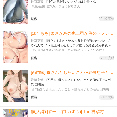
最新章节：
[桃色温泉] 僕のカノジョはお母さん
[桃色温泉] 僕のカノジョはお母さん…
佚名
12-10 完结
[ぼたもち] まさかあの鬼上司が俺のセフレになるなんて...4〜鬼上司と心とカラダ重ねる純愛 結婚初夜〜
最新章节：
[ぼたもち] まさかあの鬼上司が俺のセフレにな
るなんて...4〜鬼上司と心とカラダ重ねる純愛 結婚初夜〜
[ぼたもち] まさかあの鬼上司が俺のセフレになるなん
て...4〜鬼上司と心とカラダ重ねる純愛 結婚初夜〜…
佚名
12-09 完结
[西門家] 母さんとしたいこと〜絶倫息子との性活 回想編
最新章节：
[西門家] 母さんとしたいこと〜絶倫息子との性
活 回想編
[西門家] 母さんとしたいこと〜絶倫息子との性活 回想編…
佚名
12-02 完结
(同人誌) [すーいすい (すぅ)] The 神孕村～やっくをやっつけろの巻～ (オリジナル)