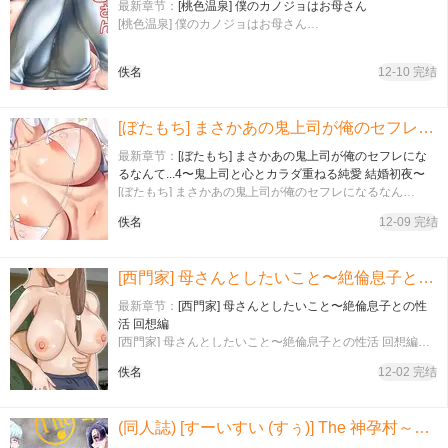
最新章节：
[桃色温泉] 僕のカノジョはお母さん
[桃色温泉] 僕のカノジョはお母さん…
佚名
12-10 完结
[ぼたもち] まさかあの鬼上司が俺のセフレになるなんて...4〜鬼上司と心とカラダ重ねる純愛 結婚初夜〜
最新章节：
[ぼたもち] まさかあの鬼上司が俺のセフレにな
るなんて...4〜鬼上司と心とカラダ重ねる純愛 結婚初夜〜
[ぼたもち] まさかあの鬼上司が俺のセフレになるなん
て...4〜鬼上司と心とカラダ重ねる純愛 結婚初夜〜…
佚名
12-09 完结
[西門家] 母さんとしたいこと〜絶倫息子との性活 回想編
最新章节：
[西門家] 母さんとしたいこと〜絶倫息子との性
活 回想編
[西門家] 母さんとしたいこと〜絶倫息子との性活 回想編…
佚名
12-02 完结
(同人誌) [すーいすい (すぅ)] The 神孕村～やっくをやっつけろの巻～ (オリジナル)