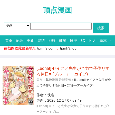
顶点漫画
首页
记录
更新
完结
排行
韩漫
日漫
3D
同人
单本
短
请截图收藏最新地址
tpmh9.com
，
tpmh9.top
[Leonat] セイアと先生が全力で子作りす
る休日♥ (ブルーアーカイブ)
分类：
其他漫画
最新章节：
[Leonat] セイアと先生が全
力で子作りする休日♥ (ブルーアーカイブ)
作者：
佚名
更新：
2025-12-17 07:59:49
[Leonat] セイアと先生が全力で子作りする休日♥ (ブル
ーアーカイブ)…