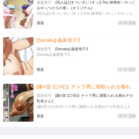
最新章节：
(同人誌) [すーいすい (すぅ)] The 神孕村～やっく
をやっつけろの巻～ (オリジナル)
(同人誌) [すーいすい (すぅ)] The 神孕村～やっくをやっつけ
ろの巻～ (オリジナル)…
佚名
12-05 完结
[Senaka] 義装母子3
最新章节：
[Senaka] 義装母子3
[Senaka] 義装母子3…
佚名
12-14 完结
[爆π堂 (口VE)] チャラ男に寝取られる垂れデカ乳母さん1
最新章节：
[爆π堂 (口VE)] チャラ男に寝取られる垂れデカ
乳母さん1
[爆π堂 (口VE)]チャラ男に寝取られる垂れデカ乳母さん1…
佚名
12-07 完结