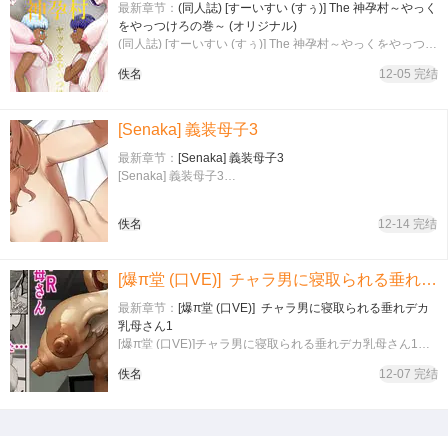
最新章节：
(同人誌) [すーいすい (すぅ)] The 神孕村～やっく
をやっつけろの巻～ (オリジナル)
(同人誌) [すーいすい (すぅ)] The 神孕村～やっくをやっつけ
ろの巻～ (オリジナル)…
佚名
12-05 完结
[Senaka] 義装母子3
最新章节：
[Senaka] 義装母子3
[Senaka] 義装母子3…
佚名
12-14 完结
[爆π堂 (口VE)] チャラ男に寝取られる垂れデカ乳母さん1
最新章节：
[爆π堂 (口VE)] チャラ男に寝取られる垂れデカ
乳母さん1
[爆π堂 (口VE)]チャラ男に寝取られる垂れデカ乳母さん1…
佚名
12-07 完结