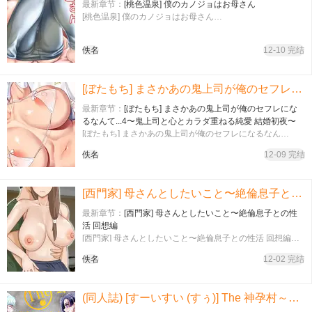
最新章节：
[桃色温泉] 僕のカノジョはお母さん
[桃色温泉] 僕のカノジョはお母さん…
佚名
12-10 完结
[ぼたもち] まさかあの鬼上司が俺のセフレになるなんて...4〜鬼上司と心とカラダ重ねる純愛 結婚初夜〜
最新章节：
[ぼたもち] まさかあの鬼上司が俺のセフレにな
るなんて...4〜鬼上司と心とカラダ重ねる純愛 結婚初夜〜
[ぼたもち] まさかあの鬼上司が俺のセフレになるなん
て...4〜鬼上司と心とカラダ重ねる純愛 結婚初夜〜…
佚名
12-09 完结
[西門家] 母さんとしたいこと〜絶倫息子との性活 回想編
最新章节：
[西門家] 母さんとしたいこと〜絶倫息子との性
活 回想編
[西門家] 母さんとしたいこと〜絶倫息子との性活 回想編…
佚名
12-02 完结
(同人誌) [すーいすい (すぅ)] The 神孕村～やっくをやっつけろの巻～ (オリジナル)