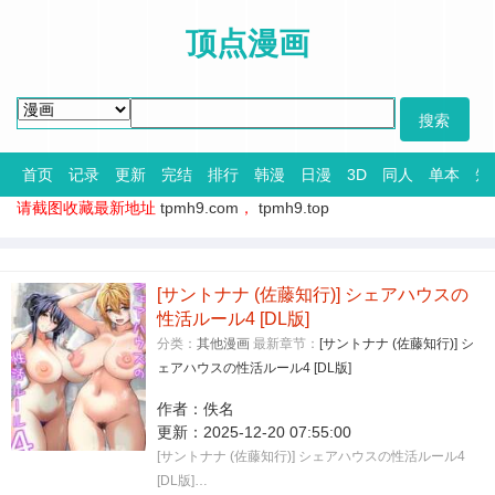
顶点漫画
首页
记录
更新
完结
排行
韩漫
日漫
3D
同人
单本
短
请截图收藏最新地址
tpmh9.com
，
tpmh9.top
[サントナナ (佐藤知行)] シェアハウスの
性活ルール4 [DL版]
分类：
其他漫画
最新章节：
[サントナナ (佐藤知行)] シ
ェアハウスの性活ルール4 [DL版]
作者：
佚名
更新：
2025-12-20 07:55:00
[サントナナ (佐藤知行)] シェアハウスの性活ルール4
[DL版]…